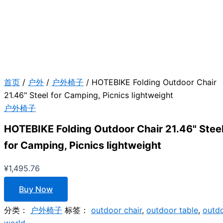
首页
/
户外
/
户外椅子
/ HOTEBIKE Folding Outdoor Chair
21.46" Steel for Camping, Picnics lightweight
户外椅子
HOTEBIKE Folding Outdoor Chair 21.46" Stee
for Camping, Picnics lightweight
¥
1,495.76
Buy Now
分类：
户外椅子
标签：
outdoor chair
,
outdoor table
,
outd