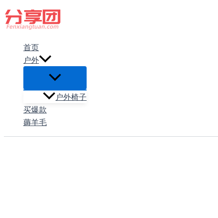
跳
至
内
首页
容
户外
户外椅子
买爆款
薅羊毛