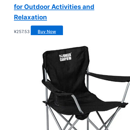
for Outdoor Activities and
Relaxation
¥
257.53
Buy Now