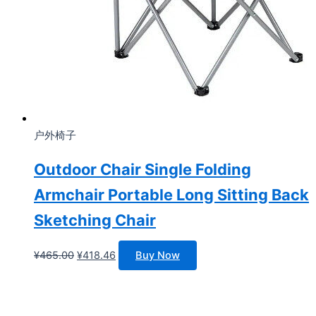
户外椅子
Outdoor Chair Single Folding
Armchair Portable Long Sitting Back
Sketching Chair
原
当
¥
465.00
¥
418.46
Buy Now
价
前
为：
价
¥465.00。
格