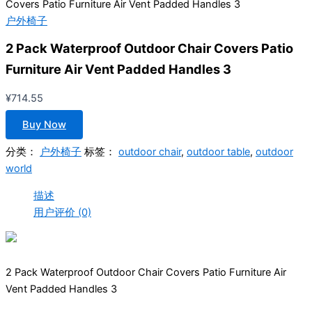
Covers Patio Furniture Air Vent Padded Handles 3
户外椅子
2 Pack Waterproof Outdoor Chair Covers Patio
Furniture Air Vent Padded Handles 3
¥
714.55
Buy Now
分类：
户外椅子
标签：
outdoor chair
,
outdoor table
,
outdoor
world
描述
用户评价 (0)
2 Pack Waterproof Outdoor Chair Covers Patio Furniture Air
Vent Padded Handles 3