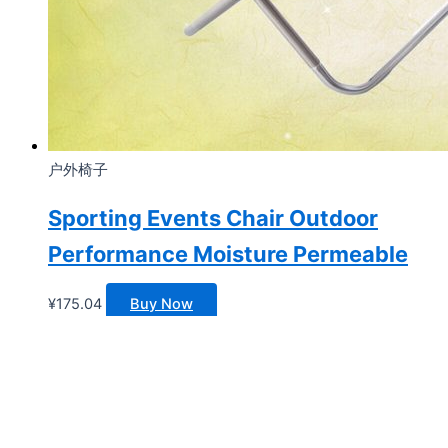
户外椅子
Sporting Events Chair Outdoor
Performance Moisture Permeable
¥
175.04
Buy Now