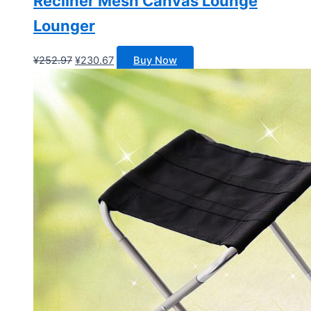
Recliner Mesh Canvas Lounge
Lounger
原
当
¥
252.97
¥
230.67
Buy Now
价
前
为：
价
¥252.97。
格
为：
¥230.67。