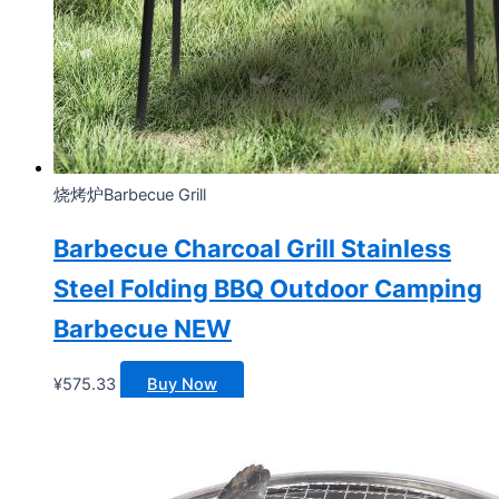
烧烤炉Barbecue Grill
Barbecue Charcoal Grill Stainless
Steel Folding BBQ Outdoor Camping
Barbecue NEW
¥
575.33
Buy Now