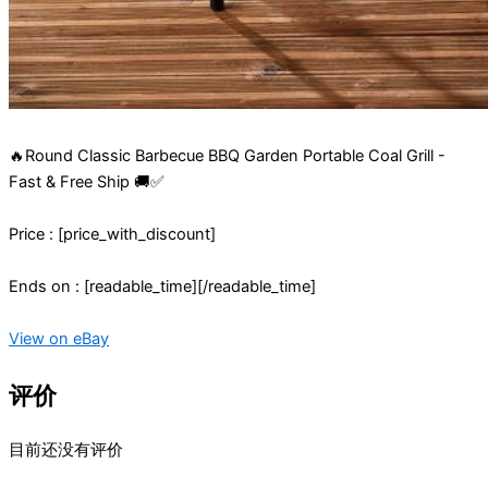
🔥Round Classic Barbecue BBQ Garden Portable Coal Grill -
Fast & Free Ship 🚚✅
Price : [price_with_discount]
Ends on : [readable_time][/readable_time]
View on eBay
评价
目前还没有评价