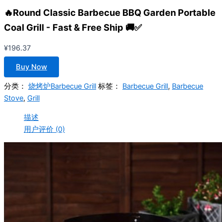
🔥Round Classic Barbecue BBQ Garden Portable
Coal Grill - Fast & Free Ship 🚚✅
¥
196.37
Buy Now
分类：
烧烤炉Barbecue Grill
标签：
Barbecue Grill
,
Barbecue
Stove
,
Grill
描述
用户评价 (0)