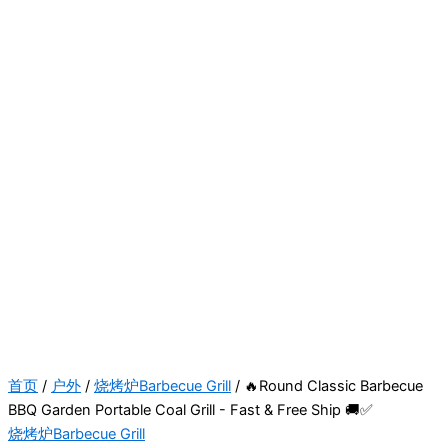
首页
/
户外
/
烧烤炉Barbecue Grill
/ 🔥Round Classic Barbecue
BBQ Garden Portable Coal Grill - Fast & Free Ship 🚚✅
烧烤炉Barbecue Grill