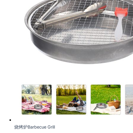
烧烤炉Barbecue Grill