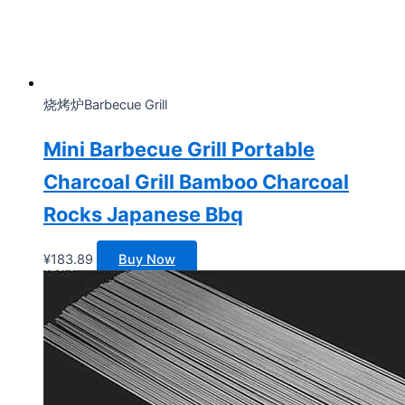
烧烤炉Barbecue Grill
Mini Barbecue Grill Portable
Charcoal Grill Bamboo Charcoal
Rocks Japanese Bbq
¥
183.89
Buy Now