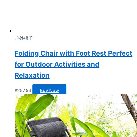
户外椅子
Folding Chair with Foot Rest Perfect
for Outdoor Activities and
Relaxation
¥
257.53
Buy Now