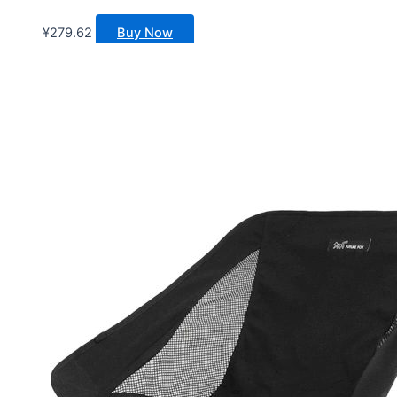
¥
279.62
Buy Now