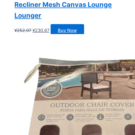
Recliner Mesh Canvas Lounge
Lounger
原
当
¥
252.97
¥
230.67
Buy Now
价
前
为：
价
¥252.97。
格
为：
¥230.67。