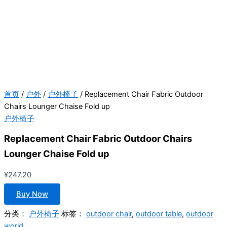
首页
/
户外
/
户外椅子
/ Replacement Chair Fabric Outdoor
Chairs Lounger Chaise Fold up
户外椅子
Replacement Chair Fabric Outdoor Chairs
Lounger Chaise Fold up
¥
247.20
Buy Now
分类：
户外椅子
标签：
outdoor chair
,
outdoor table
,
outdoor
world