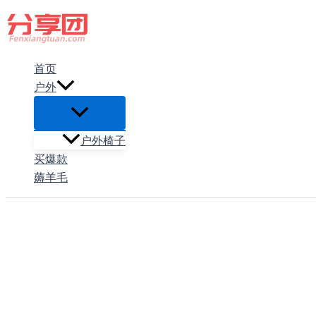
跳
至
内
首页
容
户外
户外椅子
买爆款
薅羊毛