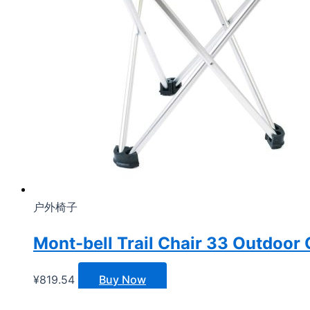
户外椅子
Mont-bell Trail Chair 33 Outdoor 
¥
819.54
Buy Now