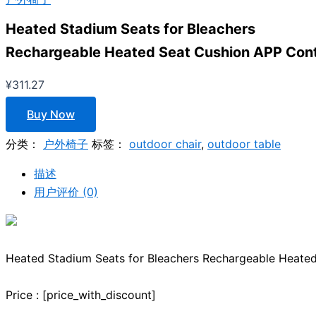
Heated Stadium Seats for Bleachers
Rechargeable Heated Seat Cushion APP Contr
¥
311.27
Buy Now
分类：
户外椅子
标签：
outdoor chair
,
outdoor table
描述
用户评价 (0)
Heated Stadium Seats for Bleachers Rechargeable Heated
Price : [price_with_discount]