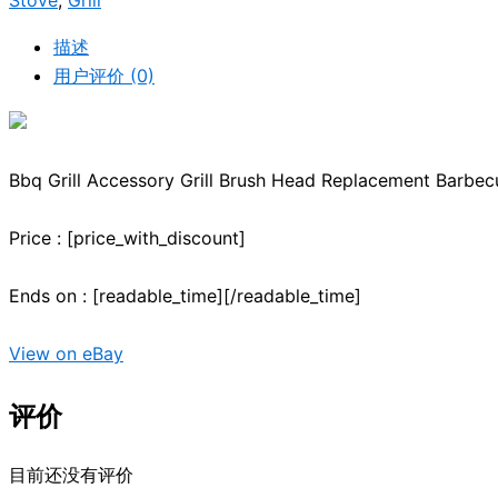
Stove
,
Grill
描述
用户评价 (0)
Bbq Grill Accessory Grill Brush Head Replacement Barbec
Price : [price_with_discount]
Ends on : [readable_time][/readable_time]
View on eBay
评价
目前还没有评价