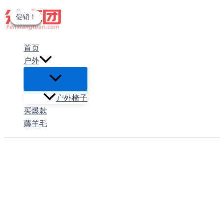
跳
促销！
促销！
促销！
促销！
至
内
首页
容
户外
户外椅子
买爆款
薅羊毛