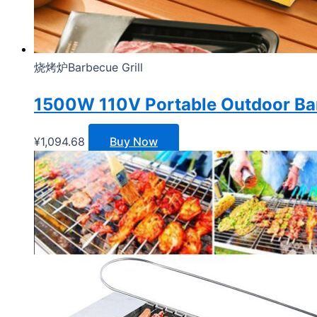
烧烤炉Barbecue Grill
1500W 110V Portable Outdoor Barbec
¥
1,094.68
Buy Now