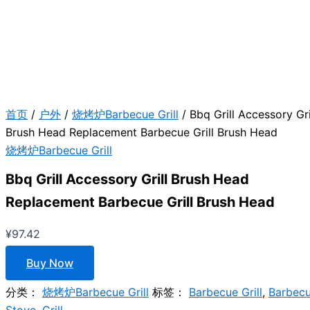
首页
/
户外
/
烧烤炉Barbecue Grill
/ Bbq Grill Accessory Gri
Brush Head Replacement Barbecue Grill Brush Head
烧烤炉Barbecue Grill
Bbq Grill Accessory Grill Brush Head
Replacement Barbecue Grill Brush Head
¥
97.42
Buy Now
分类：
烧烤炉Barbecue Grill
标签：
Barbecue Grill
,
Barbec