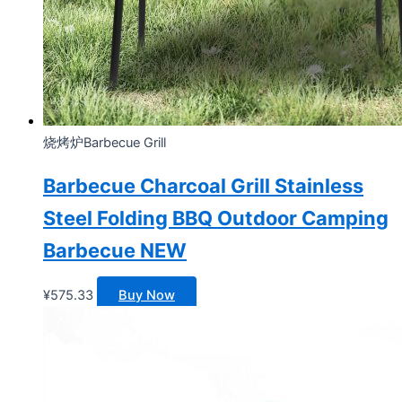
烧烤炉Barbecue Grill
Barbecue Charcoal Grill Stainless
Steel Folding BBQ Outdoor Camping
Barbecue NEW
¥
575.33
Buy Now