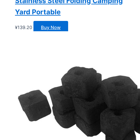
Stainless Steel Folding Camping
Yard Portable
¥
139.20
Buy Now