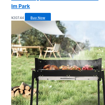
Im Park
¥
207.44
Buy Now