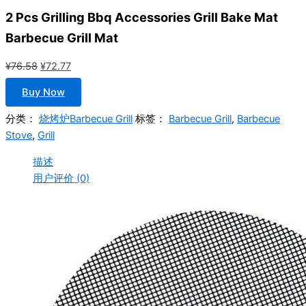
2 Pcs Grilling Bbq Accessories Grill Bake Mat
Barbecue Grill Mat
原
当
¥
76.58
¥
72.77
价
前
Buy Now
为：
价
¥76.58。
格
分类：
烧烤炉Barbecue Grill
标签：
Barbecue Grill
,
Barbecue
为：
Stove
,
Grill
¥72.77。
描述
用户评价 (0)