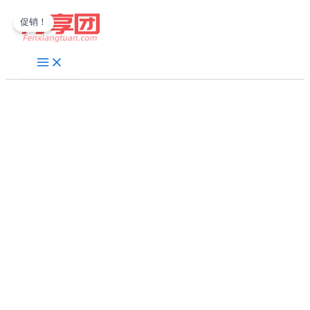
跳
促销！
至
内
容