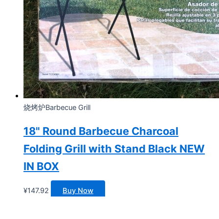
烧烤炉Barbecue Grill
18" Round Barbecue Charcoal
Folding Grill with Stand Black NEW
IN BOX
¥
147.92
Buy Now