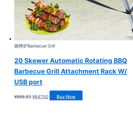
烧烤炉Barbecue Grill
20 Skewer Automatic Rotating BBQ
Barbecue Grill Attachment Rack W/
USB port
原
当
¥
688.83
¥
647.50
Buy Now
价
前
为：
价
¥688.83。
格
为：
¥647.50。