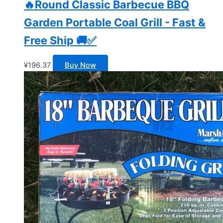
🔥Round Classic Barbecue BBQ
Garden Portable Coal Grill - Fast &
Free Ship 🚚✅
¥
196.37
Buy Now