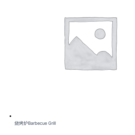
烧烤炉Barbecue Grill