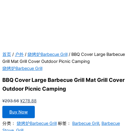
首页
/
户外
/
烧烤炉Barbecue Grill
/ BBQ Cover Large Barbecue
Grill Mat Grill Cover Outdoor Picnic Camping
烧烤炉Barbecue Grill
BBQ Cover Large Barbecue Grill Mat Grill Cover
Outdoor Picnic Camping
原
当
¥
293.56
¥
278.88
价
前
Buy Now
为：
价
¥293.56。
格
分类：
烧烤炉Barbecue Grill
标签：
Barbecue Grill
,
Barbecue
为：
Stove
,
Grill