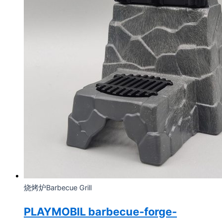
烧烤炉Barbecue Grill
PLAYMOBIL barbecue-forge-