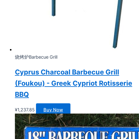
烧烤炉Barbecue Grill
Cyprus Charcoal Barbecue Grill
(Foukou) - Greek Cypriot Rotisserie
BBQ
¥
1,237.85
Buy Now