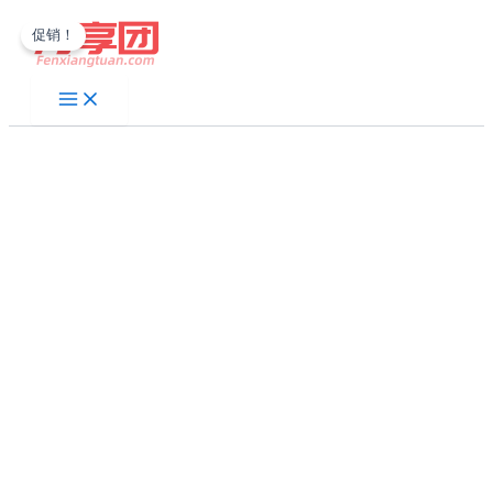
跳
促销！
至
内
容