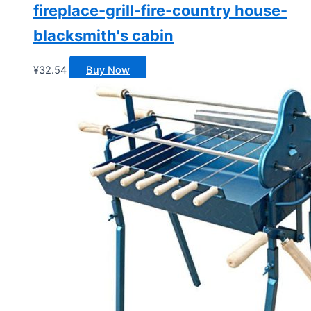
fireplace-grill-fire-country house-
blacksmith's cabin
¥
32.54
Buy Now