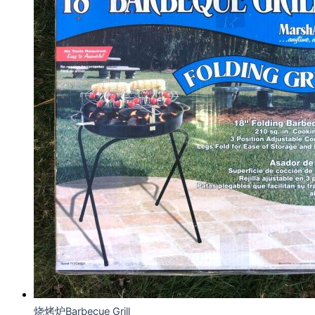
烧烤炉Barbecue Grill