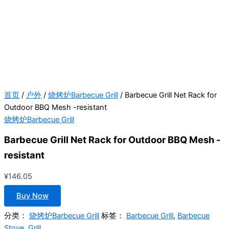
首页
/
户外
/
烧烤炉Barbecue Grill
/ Barbecue Grill Net Rack for
Outdoor BBQ Mesh -resistant
烧烤炉Barbecue Grill
Barbecue Grill Net Rack for Outdoor BBQ Mesh -
resistant
¥
146.05
Buy Now
分类：
烧烤炉Barbecue Grill
标签：
Barbecue Grill
,
Barbecue
Stove
,
Grill