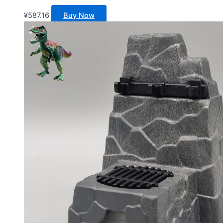
¥
587.16
Buy Now