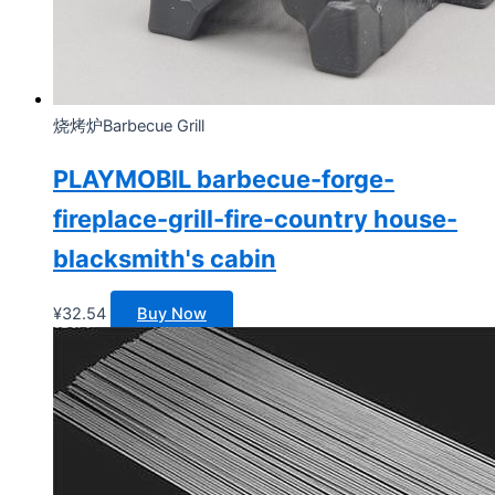
烧烤炉Barbecue Grill
PLAYMOBIL barbecue-forge-
fireplace-grill-fire-country house-
blacksmith's cabin
¥
32.54
Buy Now