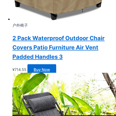
户外椅子
2 Pack Waterproof Outdoor Chair
Covers Patio Furniture Air Vent
Padded Handles 3
¥
714.55
Buy Now