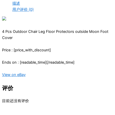
描述
用户评价 (0)
4 Pcs Outdoor Chair Leg Floor Protectors outside Moon Foot
Cover
Price : [price_with_discount]
Ends on : [readable_time][/readable_time]
View on eBay
评价
目前还没有评价