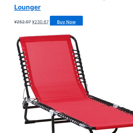
Lounger
原
当
¥
252.97
¥
230.67
Buy Now
价
前
为：
价
¥252.97。
格
为：
¥230.67。