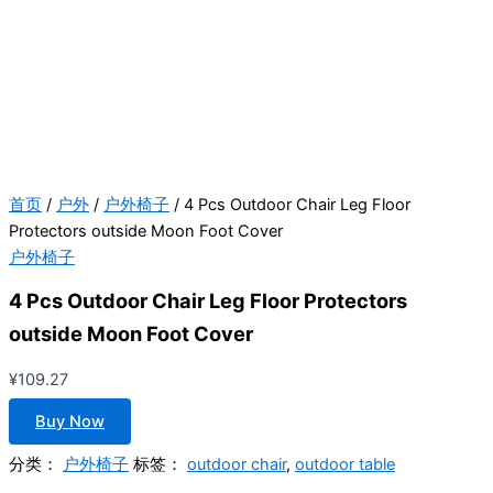
首页
/
户外
/
户外椅子
/ 4 Pcs Outdoor Chair Leg Floor
Protectors outside Moon Foot Cover
户外椅子
4 Pcs Outdoor Chair Leg Floor Protectors
outside Moon Foot Cover
¥
109.27
Buy Now
分类：
户外椅子
标签：
outdoor chair
,
outdoor table