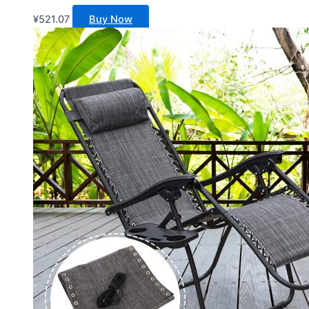
¥
521.07
Buy Now