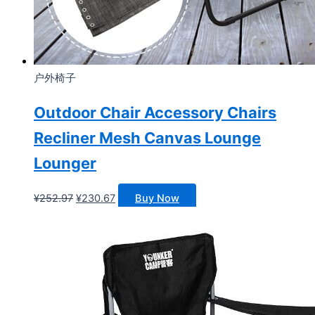
户外椅子
Outdoor Chair Accessory Chairs
Recliner Mesh Canvas Lounge
Lounger
原
当
¥
252.97
¥
230.67
Buy Now
价
前
为：
价
¥252.97。
格
为：
¥230.67。