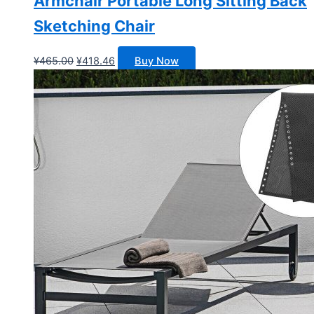
Armchair Portable Long Sitting Back
Sketching Chair
原
当
¥
465.00
¥
418.46
Buy Now
价
前
为：
价
¥465.00。
格
为：
¥418.46。