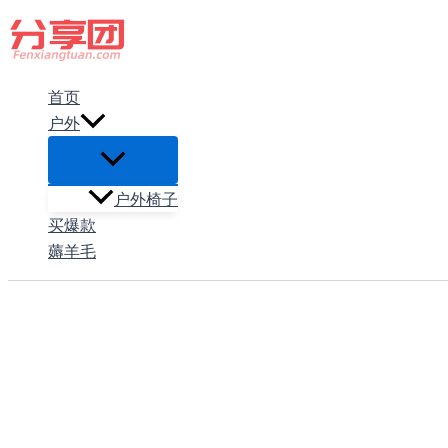
跳
至
内
首页
容
户外
户外椅子
买爆款
薅羊毛