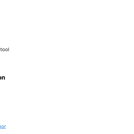
tool
on
oor