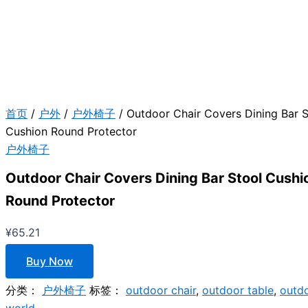
首页
/
户外
/
户外椅子
/ Outdoor Chair Covers Dining Bar S
Cushion Round Protector
户外椅子
Outdoor Chair Covers Dining Bar Stool Cushi
Round Protector
¥
65.21
Buy Now
分类：
户外椅子
标签：
outdoor chair
,
outdoor table
,
outd