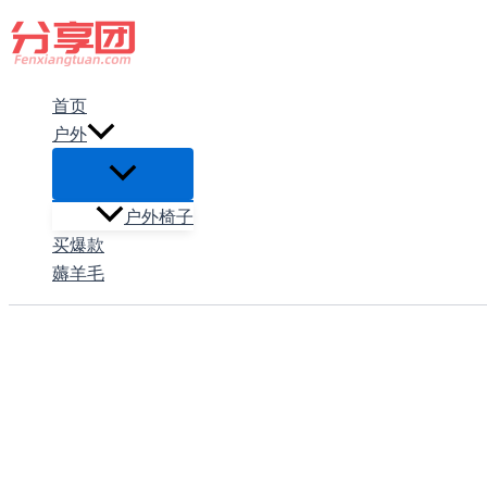
跳
至
内
首页
容
户外
户外椅子
买爆款
薅羊毛