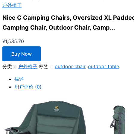
户外椅子
Nice C Camping Chairs, Oversized XL Padde
Camping Chair, Outdoor Chair, Camp...
¥
1,535.70
Buy Now
分类：
户外椅子
标签：
outdoor chair
,
outdoor table
描述
用户评价 (0)