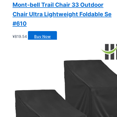
Mont-bell Trail Chair 33 Outdoor
Chair Ultra Lightweight Foldable Se
#610
¥
819.54
Buy Now