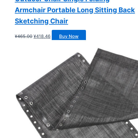
Armchair Portable Long Sitting Back
Sketching Chair
原
当
¥
465.00
¥
418.46
Buy Now
价
前
为：
价
¥465.00。
格
为：
¥418.46。