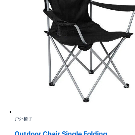
户外椅子
Outdoor Chair Single Folding