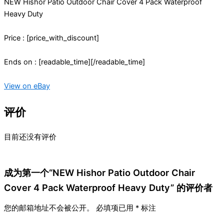
NEW Hishor Patio Outdoor Chair Cover 4 Pack Waterproof
Heavy Duty
Price : [price_with_discount]
Ends on : [readable_time][/readable_time]
View on eBay
评价
目前还没有评价
成为第一个“NEW Hishor Patio Outdoor Chair
Cover 4 Pack Waterproof Heavy Duty” 的评价者
您的邮箱地址不会被公开。
必填项已用
*
标注