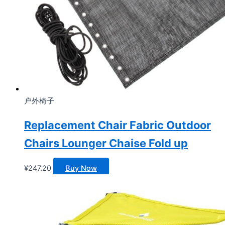
户外椅子
Replacement Chair Fabric Outdoor
Chairs Lounger Chaise Fold up
¥
247.20
Buy Now