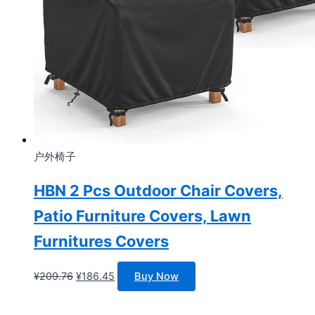
户外椅子
HBN 2 Pcs Outdoor Chair Covers,
Patio Furniture Covers, Lawn
Furnitures Covers
原
当
¥
209.76
¥
186.45
Buy Now
价
前
为：
价