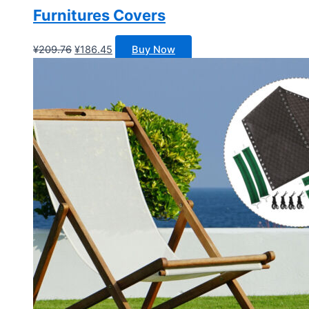
Furnitures Covers
原
当
¥
209.76
¥
186.45
Buy Now
价
前
为：
价
¥209.76。
格
为：
¥186.45。