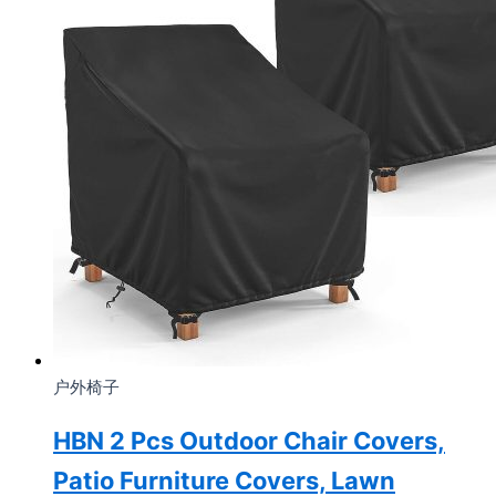
户外椅子
HBN 2 Pcs Outdoor Chair Covers,
Patio Furniture Covers, Lawn