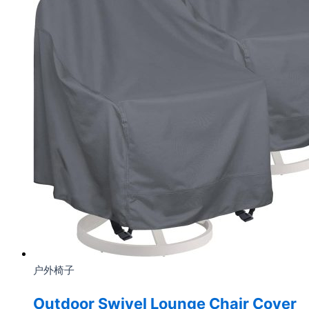
户外椅子
Outdoor Swivel Lounge Chair Cover