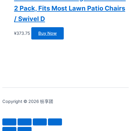
2 Pack, Fits Most Lawn Patio Chairs
/ Swivel D
¥
373.75
Buy Now
Copyright © 2026 纷享团