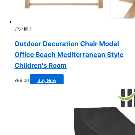
户外椅子
Outdoor Decoration Chair Model
Office Beach Mediterranean Style
Children's Room
¥
99.06
Buy Now