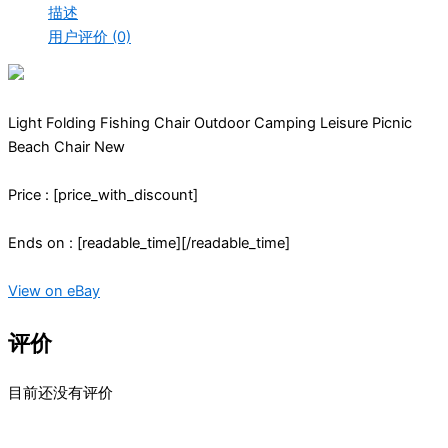
描述
¥481.91。
用户评价 (0)
Light Folding Fishing Chair Outdoor Camping Leisure Picnic
Beach Chair New
Price : [price_with_discount]
Ends on : [readable_time][/readable_time]
View on eBay
评价
目前还没有评价