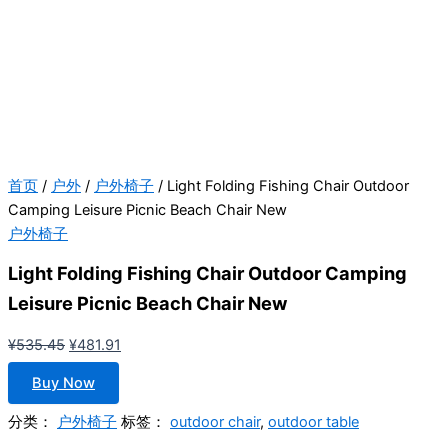
首页
/
户外
/
户外椅子
/ Light Folding Fishing Chair Outdoor
Camping Leisure Picnic Beach Chair New
户外椅子
Light Folding Fishing Chair Outdoor Camping
Leisure Picnic Beach Chair New
原
当
¥
535.45
¥
481.91
价
前
Buy Now
为：
价
¥535.45。
格
分类：
户外椅子
标签：
outdoor chair
,
outdoor table
为：