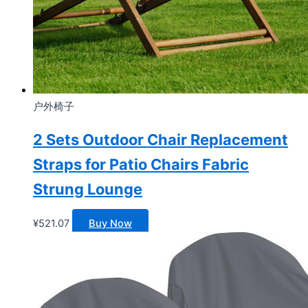
户外椅子
2 Sets Outdoor Chair Replacement
Straps for Patio Chairs Fabric
Strung Lounge
¥
521.07
Buy Now