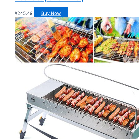
¥
245.49
Buy Now