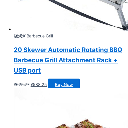
烧烤炉Barbecue Grill
20 Skewer Automatic Rotating BBQ
Barbecue Grill Attachment Rack +
USB port
原
当
¥
625.77
¥
588.25
Buy Now
价
前
为：
价
¥625.77。
格
为：
¥588.25。