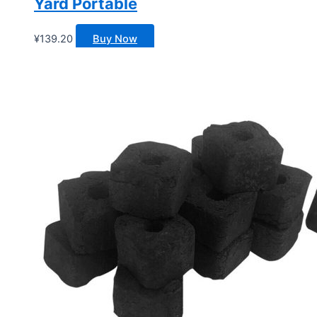
Yard Portable
¥
139.20
Buy Now