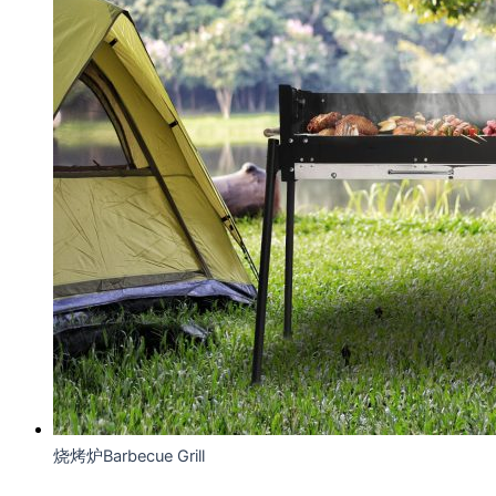
烧烤炉Barbecue Grill