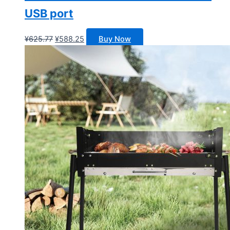
USB port
原
当
¥
625.77
¥
588.25
Buy Now
价
前
为：
价
¥625.77。
格
为：
¥588.25。