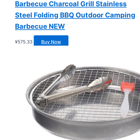
Barbecue Charcoal Grill Stainless
Steel Folding BBQ Outdoor Camping
Barbecue NEW
¥
575.33
Buy Now