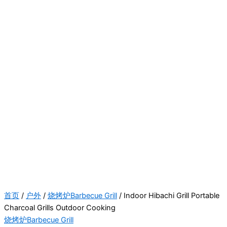
首页
/
户外
/
烧烤炉Barbecue Grill
/ Indoor Hibachi Grill Portable
Charcoal Grills Outdoor Cooking
烧烤炉Barbecue Grill