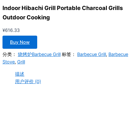
Indoor Hibachi Grill Portable Charcoal Grills
Outdoor Cooking
¥
616.33
Buy Now
分类：
烧烤炉Barbecue Grill
标签：
Barbecue Grill
,
Barbecue
Stove
,
Grill
描述
用户评价 (0)