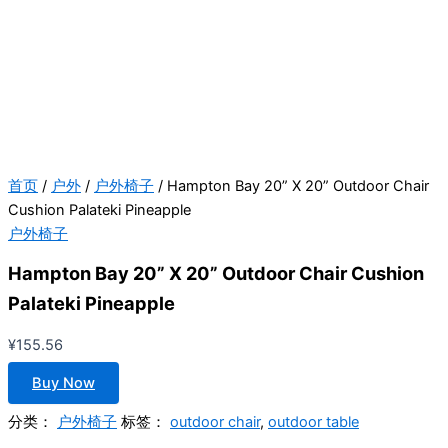
首页
/
户外
/
户外椅子
/ Hampton Bay 20” X 20” Outdoor Chair
Cushion Palateki Pineapple
户外椅子
Hampton Bay 20” X 20” Outdoor Chair Cushion
Palateki Pineapple
¥
155.56
Buy Now
分类：
户外椅子
标签：
outdoor chair
,
outdoor table