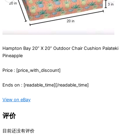
Hampton Bay 20” X 20” Outdoor Chair Cushion Palateki
Pineapple
Price : [price_with_discount]
Ends on : [readable_time][/readable_time]
View on eBay
评价
目前还没有评价