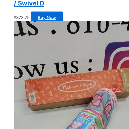
/ Swivel D
¥
373.75
Buy Now