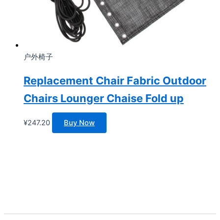
户外椅子
Replacement Chair Fabric Outdoor
Chairs Lounger Chaise Fold up
¥
247.20
Buy Now