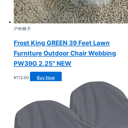
户外椅子
Frost King GREEN 39 Feet Lawn
Furniture Outdoor Chair Webbing
PW39G 2.25" NEW
¥
113.00
Buy Now