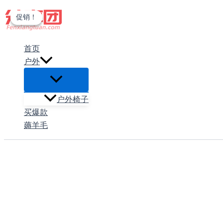
跳
促销！
促销！
至
内
首页
容
户外
户外椅子
买爆款
薅羊毛