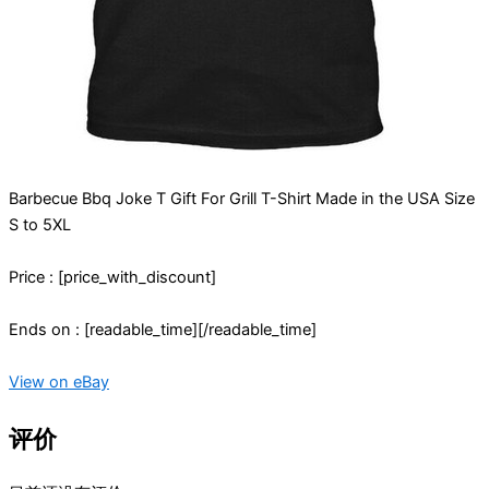
Barbecue Bbq Joke T Gift For Grill T-Shirt Made in the USA Size
S to 5XL
Price : [price_with_discount]
Ends on : [readable_time][/readable_time]
View on eBay
评价