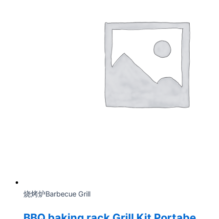
烧烤炉Barbecue Grill
BBQ baking rack Grill Kit Portabe