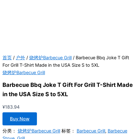
首页
/
户外
/
烧烤炉Barbecue Grill
/ Barbecue Bbq Joke T Gift
For Grill T-Shirt Made in the USA Size S to 5XL
烧烤炉Barbecue Grill
Barbecue Bbq Joke T Gift For Grill T-Shirt Made
in the USA Size S to 5XL
¥
183.94
Buy Now
分类：
烧烤炉Barbecue Grill
标签：
Barbecue Grill
,
Barbecue
Stove
,
Grill