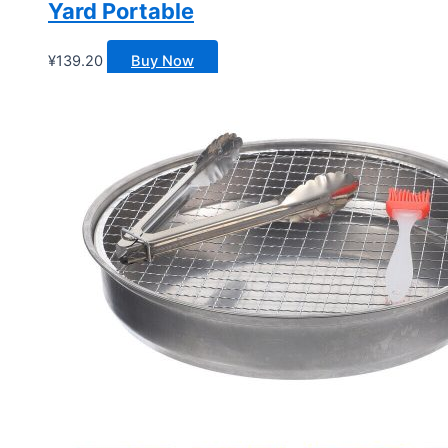
Yard Portable
¥
139.20
Buy Now