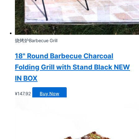
烧烤炉Barbecue Grill
18" Round Barbecue Charcoal
Folding Grill with Stand Black NEW
IN BOX
¥
147.92
Buy Now