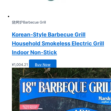
烧烤炉Barbecue Grill
Korean-Style Barbecue Grill
Household Smokeless Electric Grill
Indoor Non-Stick
¥
1,004.21
Buy Now