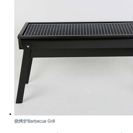
烧烤炉Barbecue Grill