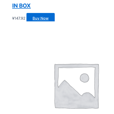
IN BOX
¥
147.92
Buy Now