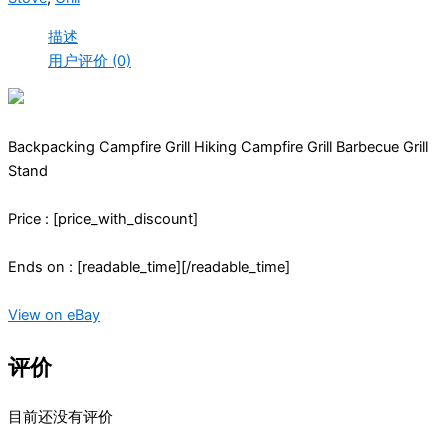
描述
用户评价 (0)
Backpacking Campfire Grill Hiking Campfire Grill Barbecue Grill
Stand
Price : [price_with_discount]
Ends on : [readable_time][/readable_time]
View on eBay
评价
目前还没有评价