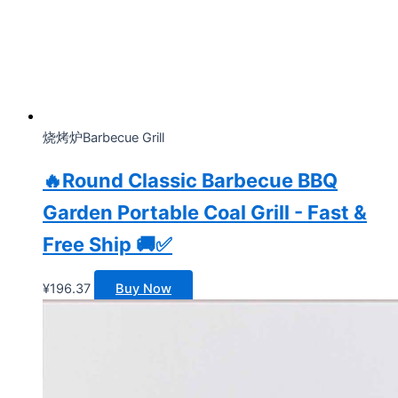
烧烤炉Barbecue Grill
🔥Round Classic Barbecue BBQ
Garden Portable Coal Grill - Fast &
Free Ship 🚚✅
¥
196.37
Buy Now