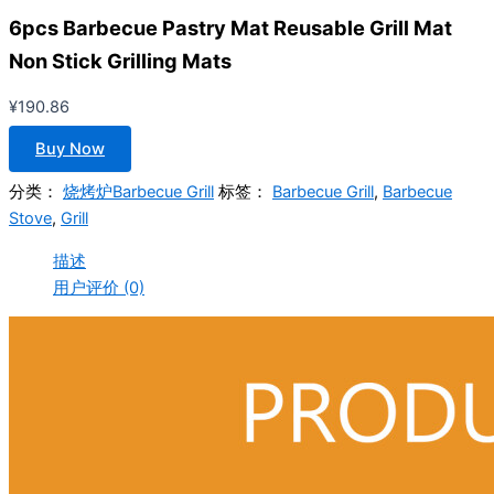
6pcs Barbecue Pastry Mat Reusable Grill Mat
Non Stick Grilling Mats
¥
190.86
Buy Now
分类：
烧烤炉Barbecue Grill
标签：
Barbecue Grill
,
Barbecue
Stove
,
Grill
描述
用户评价 (0)