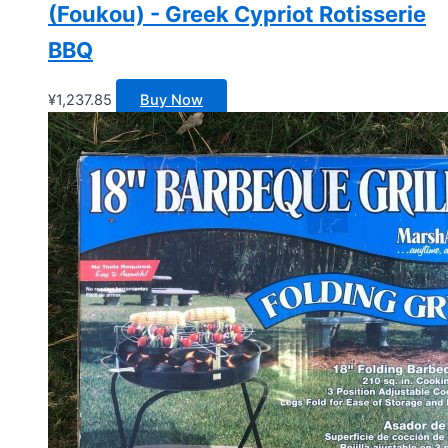
(Foukou) - Greek Cypriot Rotisserie
BBQ
¥
1,237.85
Buy Now