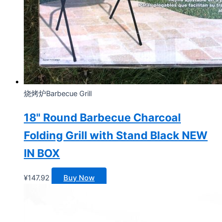
烧烤炉Barbecue Grill
18" Round Barbecue Charcoal
Folding Grill with Stand Black NEW
IN BOX
¥
147.92
Buy Now