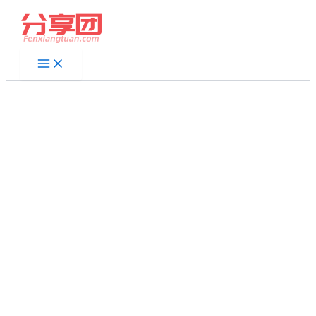
跳
至
内
容