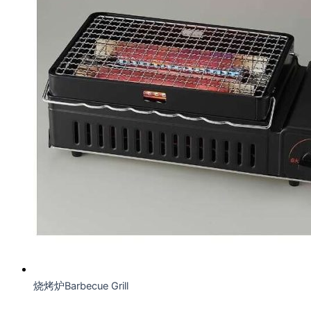
烧烤炉Barbecue Grill