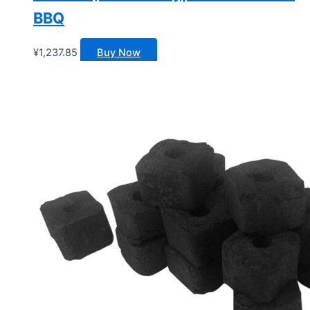
BBQ
¥
1,237.85
Buy Now