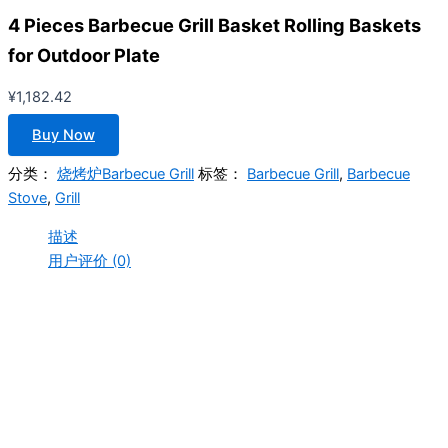
4 Pieces Barbecue Grill Basket Rolling Baskets
for Outdoor Plate
¥
1,182.42
Buy Now
分类：
烧烤炉Barbecue Grill
标签：
Barbecue Grill
,
Barbecue
Stove
,
Grill
描述
用户评价 (0)