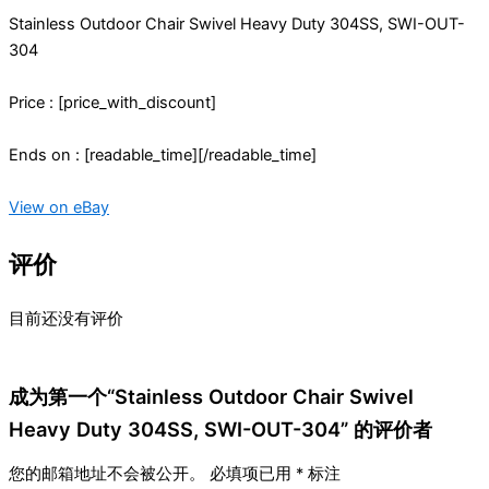
Stainless Outdoor Chair Swivel Heavy Duty 304SS, SWI-OUT-
304
Price : [price_with_discount]
Ends on : [readable_time][/readable_time]
View on eBay
评价
目前还没有评价
成为第一个“Stainless Outdoor Chair Swivel
Heavy Duty 304SS, SWI-OUT-304” 的评价者
您的邮箱地址不会被公开。
必填项已用
*
标注