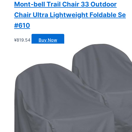
Mont-bell Trail Chair 33 Outdoor
Chair Ultra Lightweight Foldable Se
#610
¥
819.54
Buy Now