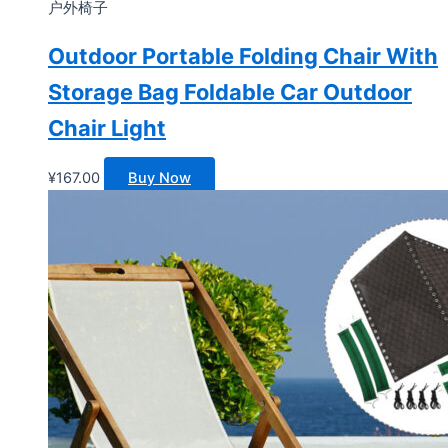
户外椅子
Outdoor Portable Folding Chair With
Storage Bag Foldable Car Outdoor
Chair Light
¥
167.00
Buy Now