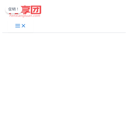
跳
促销！
至
内
容