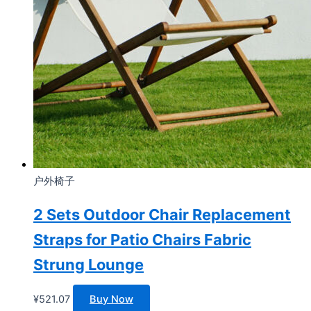
户外椅子
2 Sets Outdoor Chair Replacement
Straps for Patio Chairs Fabric
Strung Lounge
¥
521.07
Buy Now