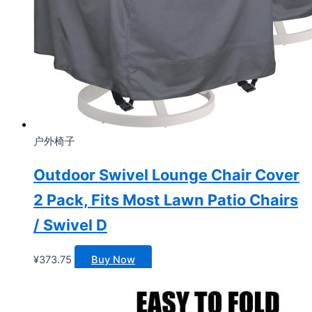
户外椅子
Outdoor Swivel Lounge Chair Cover
2 Pack, Fits Most Lawn Patio Chairs
/ Swivel D
¥
373.75
Buy Now