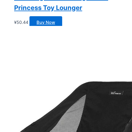
Princess Toy Lounger
¥
50.44
Buy Now