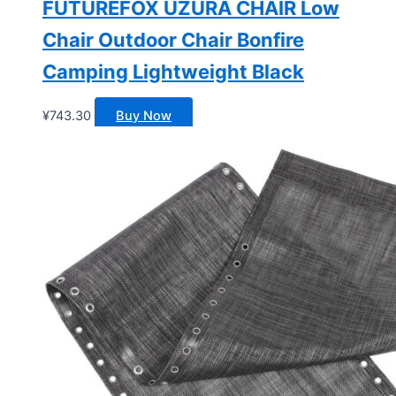
FUTUREFOX UZURA CHAIR Low
Chair Outdoor Chair Bonfire
Camping Lightweight Black
¥
743.30
Buy Now