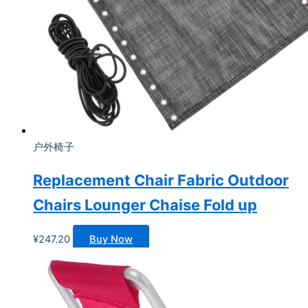
户外椅子
Replacement Chair Fabric Outdoor
Chairs Lounger Chaise Fold up
¥
247.20
Buy Now