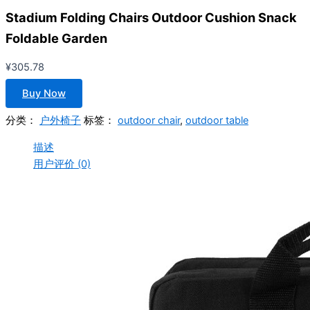
Stadium Folding Chairs Outdoor Cushion Snack
Foldable Garden
¥
305.78
Buy Now
分类：
户外椅子
标签：
outdoor chair
,
outdoor table
描述
用户评价 (0)