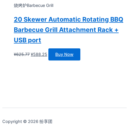
烧烤炉Barbecue Grill
20 Skewer Automatic Rotating BBQ
Barbecue Grill Attachment Rack +
USB port
原
当
¥
625.77
¥
588.25
Buy Now
价
前
为：
价
¥625.77。
格
为：
¥588.25。
Copyright © 2026 纷享团