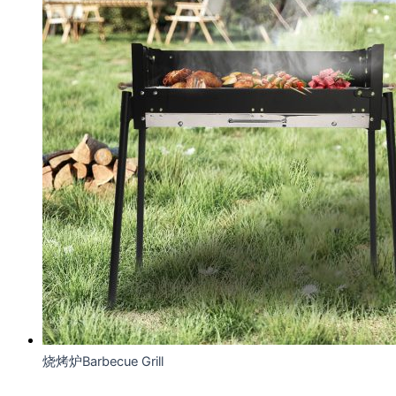
烧烤炉Barbecue Grill