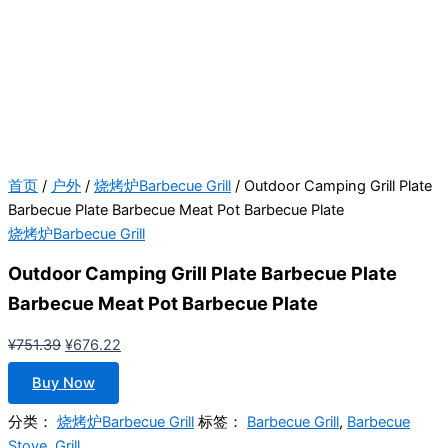
首页
/
户外
/
烧烤炉Barbecue Grill
/ Outdoor Camping Grill Plate
Barbecue Plate Barbecue Meat Pot Barbecue Plate
烧烤炉Barbecue Grill
Outdoor Camping Grill Plate Barbecue Plate
Barbecue Meat Pot Barbecue Plate
原
当
¥
751.39
¥
676.22
价
前
Buy Now
为：
价
¥751.39。
格
分类：
烧烤炉Barbecue Grill
标签：
Barbecue Grill
,
Barbecue
为：
Stove
,
Grill