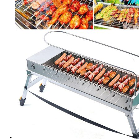
¥688.83。
格
为：
¥647.50。