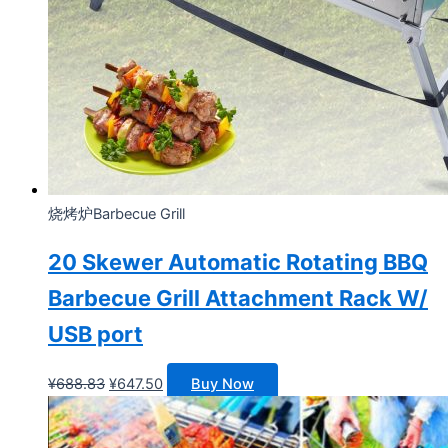
烧烤炉Barbecue Grill
20 Skewer Automatic Rotating BBQ
Barbecue Grill Attachment Rack W/
USB port
原
当
¥
688.83
¥
647.50
Buy Now
价
前
为：
价