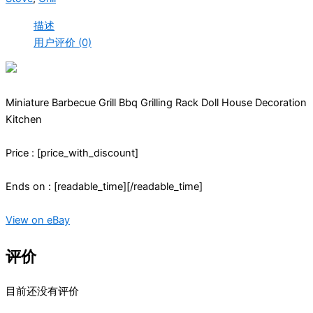
描述
用户评价 (0)
Miniature Barbecue Grill Bbq Grilling Rack Doll House Decoration
Kitchen
Price : [price_with_discount]
Ends on : [readable_time][/readable_time]
View on eBay
评价
目前还没有评价