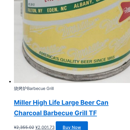
烧烤炉Barbecue Grill
Miller High Life Large Beer Can
Charcoal Barbecue Grill TF
原
当
¥
2,355.02
¥
2,001.73
Buy Now