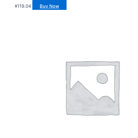
¥
119.04
Buy Now