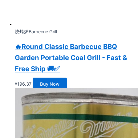
烧烤炉Barbecue Grill
🔥Round Classic Barbecue BBQ
Garden Portable Coal Grill - Fast &
Free Ship 🚚✅
¥
196.37
Buy Now