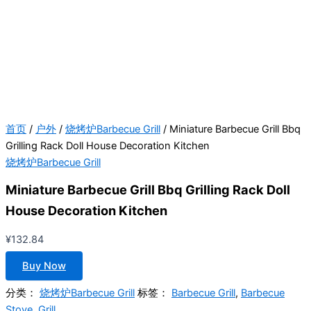
首页
/
户外
/
烧烤炉Barbecue Grill
/ Miniature Barbecue Grill Bbq
Grilling Rack Doll House Decoration Kitchen
烧烤炉Barbecue Grill
Miniature Barbecue Grill Bbq Grilling Rack Doll
House Decoration Kitchen
¥
132.84
Buy Now
分类：
烧烤炉Barbecue Grill
标签：
Barbecue Grill
,
Barbecue
Stove
,
Grill