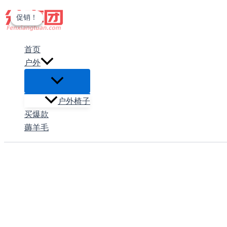
跳
促销！
促销！
至
内
首页
容
户外
户外椅子
买爆款
薅羊毛