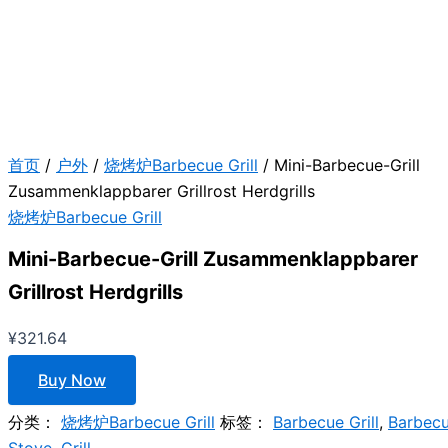
首页
/
户外
/
烧烤炉Barbecue Grill
/ Mini-Barbecue-Grill
Zusammenklappbarer Grillrost Herdgrills
烧烤炉Barbecue Grill
Mini-Barbecue-Grill Zusammenklappbarer
Grillrost Herdgrills
¥
321.64
Buy Now
分类：
烧烤炉Barbecue Grill
标签：
Barbecue Grill
,
Barbec