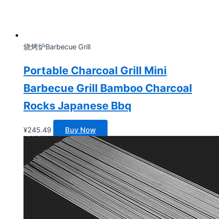
烧烤炉Barbecue Grill
Portable Charcoal Grill Mini
Barbecue Grill Bamboo Charcoal
Rocks Japanese Bbq
¥
245.49
Buy Now