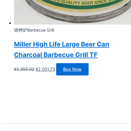
烧烤炉Barbecue Grill
Miller High Life Large Beer Can
Charcoal Barbecue Grill TF
原
当
¥
2,355.02
¥
2,001.73
Buy Now
价
前
为：
价
¥2,355.02。
格
为：
¥2,001.73。