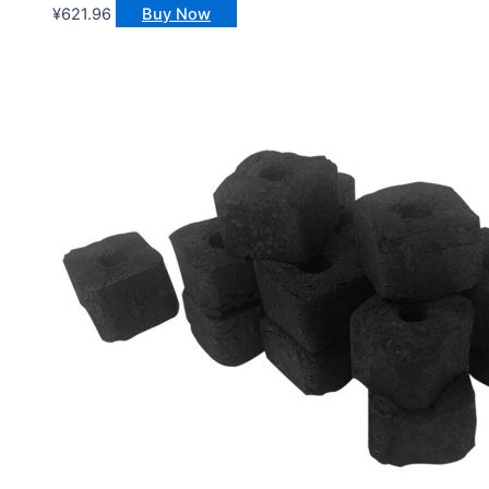
¥
621.96
Buy Now