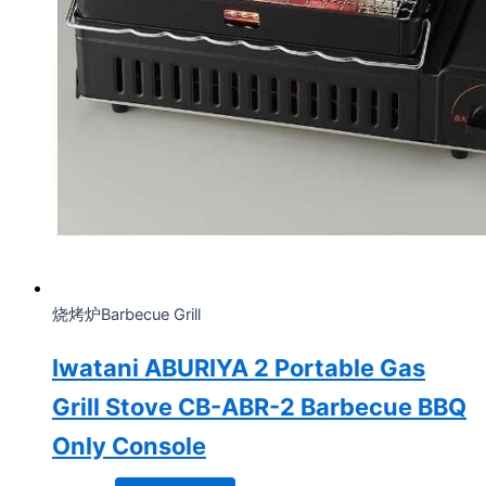
烧烤炉Barbecue Grill
Iwatani ABURIYA 2 Portable Gas
Grill Stove CB-ABR-2 Barbecue BBQ
Only Console