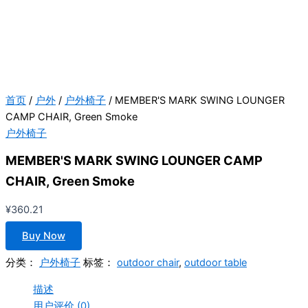
首页
/
户外
/
户外椅子
/ MEMBER'S MARK SWING LOUNGER
CAMP CHAIR, Green Smoke
户外椅子
MEMBER'S MARK SWING LOUNGER CAMP
CHAIR, Green Smoke
¥
360.21
Buy Now
分类：
户外椅子
标签：
outdoor chair
,
outdoor table
描述
用户评价 (0)