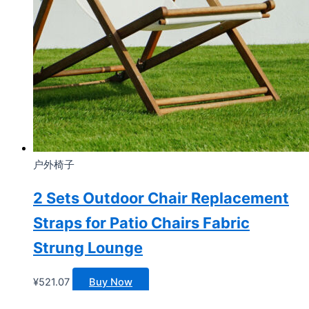
户外椅子
2 Sets Outdoor Chair Replacement
Straps for Patio Chairs Fabric
Strung Lounge
¥
521.07
Buy Now