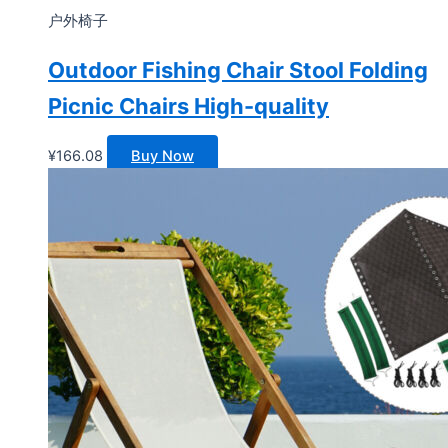
户外椅子
Outdoor Fishing Chair Stool Folding
Picnic Chairs High-quality
¥
166.08
Buy Now