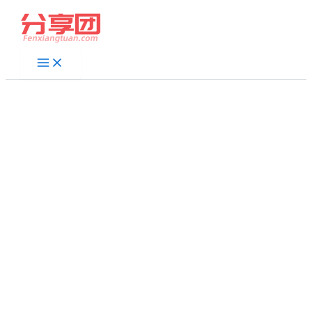
跳
至
内
容