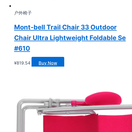
户外椅子
Mont-bell Trail Chair 33 Outdoor
Chair Ultra Lightweight Foldable Se
#610
¥
819.54
Buy Now