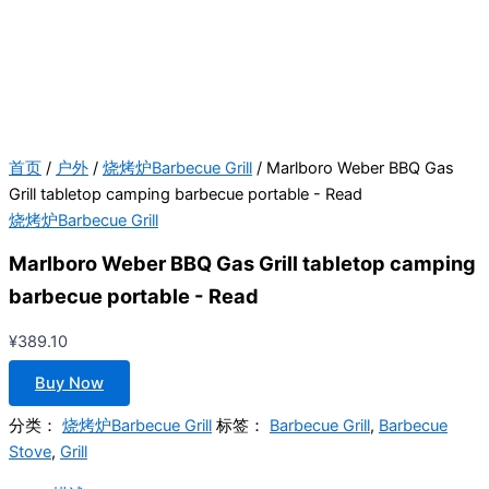
首页
/
户外
/
烧烤炉Barbecue Grill
/ Marlboro Weber BBQ Gas
Grill tabletop camping barbecue portable - Read
烧烤炉Barbecue Grill
Marlboro Weber BBQ Gas Grill tabletop camping
barbecue portable - Read
¥
389.10
Buy Now
分类：
烧烤炉Barbecue Grill
标签：
Barbecue Grill
,
Barbecue
Stove
,
Grill