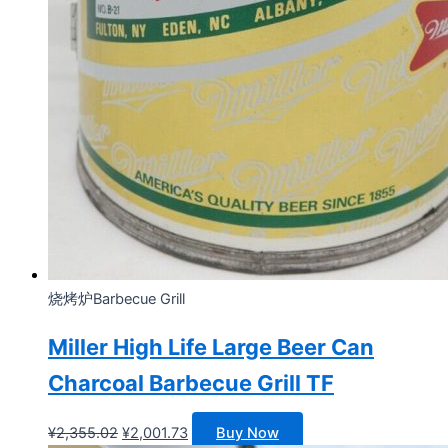
烧烤炉Barbecue Grill
Miller High Life Large Beer Can
Charcoal Barbecue Grill TF
原
当
¥
2,355.02
¥
2,001.73
Buy Now