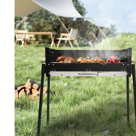
价
前
为：
价
¥2,355.02。
格
为：
¥2,001.73。