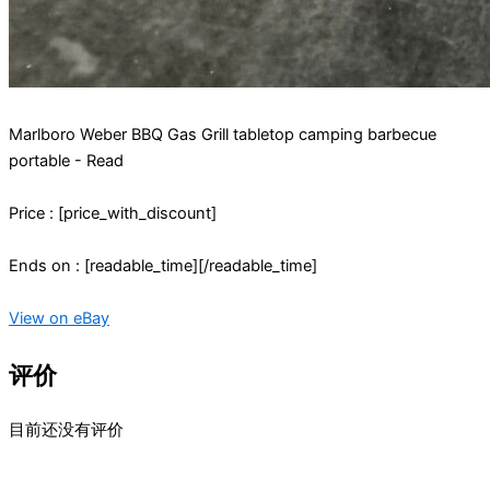
Marlboro Weber BBQ Gas Grill tabletop camping barbecue
portable - Read
Price : [price_with_discount]
Ends on : [readable_time][/readable_time]
View on eBay
评价
目前还没有评价