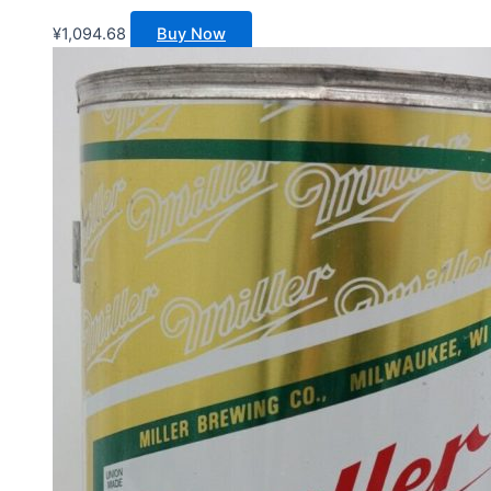
¥
1,094.68
Buy Now