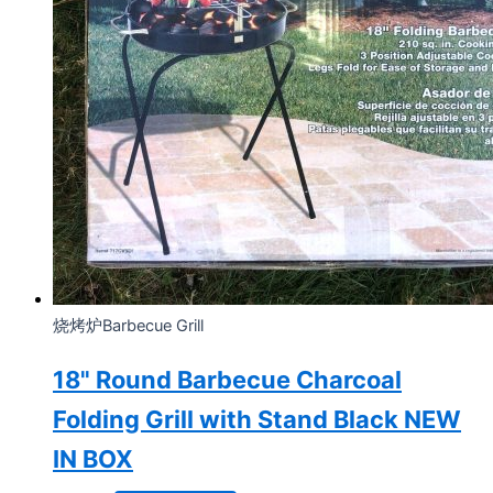
烧烤炉Barbecue Grill
18" Round Barbecue Charcoal
Folding Grill with Stand Black NEW
IN BOX