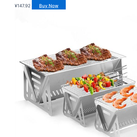
¥
147.92
Buy Now