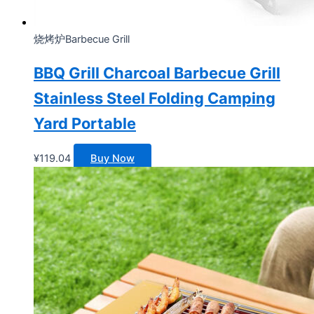
烧烤炉Barbecue Grill
BBQ Grill Charcoal Barbecue Grill
Stainless Steel Folding Camping
Yard Portable
¥
119.04
Buy Now