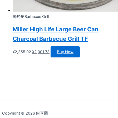
烧烤炉Barbecue Grill
Miller High Life Large Beer Can
Charcoal Barbecue Grill TF
原
当
¥
2,355.02
¥
2,001.73
Buy Now
价
前
为：
价
¥2,355.02。
格
为：
¥2,001.73。
Copyright © 2026 纷享团