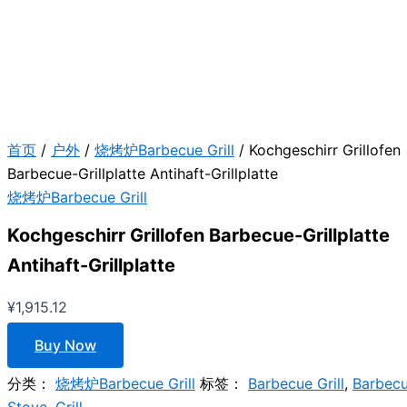
首页
/
户外
/
烧烤炉Barbecue Grill
/ Kochgeschirr Grillofen
Barbecue-Grillplatte Antihaft-Grillplatte
烧烤炉Barbecue Grill
Kochgeschirr Grillofen Barbecue-Grillplatte
Antihaft-Grillplatte
¥
1,915.12
Buy Now
分类：
烧烤炉Barbecue Grill
标签：
Barbecue Grill
,
Barbec