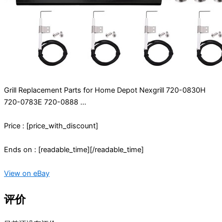
Grill Replacement Parts for Home Depot Nexgrill 720-0830H
720-0783E 720-0888 ...
Price : [price_with_discount]
Ends on : [readable_time][/readable_time]
View on eBay
评价