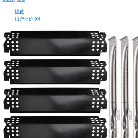
描述
用户评价 (0)