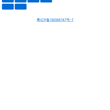
粤ICP备19068747号-1