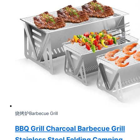
烧烤炉Barbecue Grill
BBQ Grill Charcoal Barbecue Grill
Stainless Steel Folding Camping