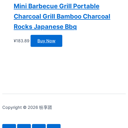
Mini Barbecue Grill Portable
Charcoal Grill Bamboo Charcoal
Rocks Japanese Bbq
¥
183.89
Buy Now
Copyright © 2026 纷享团