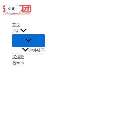
跳
促销！
促销！
至
内
首页
容
户外
户外椅子
买爆款
薅羊毛