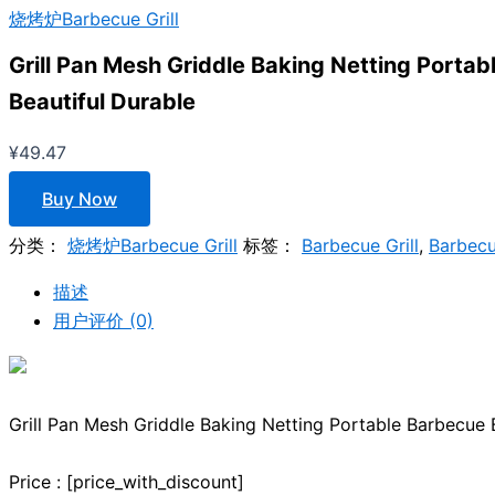
烧烤炉Barbecue Grill
Grill Pan Mesh Griddle Baking Netting Porta
Beautiful Durable
¥
49.47
Buy Now
分类：
烧烤炉Barbecue Grill
标签：
Barbecue Grill
,
Barbecu
描述
用户评价 (0)
Grill Pan Mesh Griddle Baking Netting Portable Barbecue 
Price : [price_with_discount]