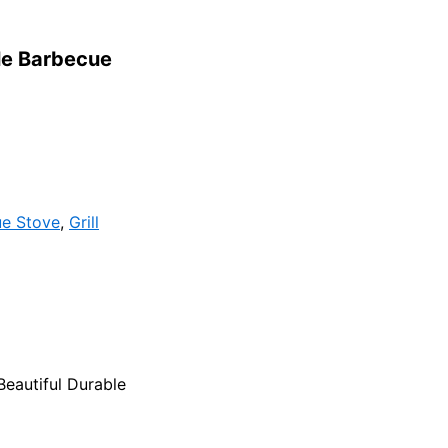
ble Barbecue
e Stove
,
Grill
Beautiful Durable