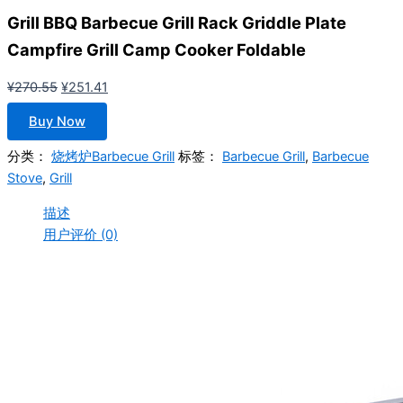
Grill BBQ Barbecue Grill Rack Griddle Plate
Campfire Grill Camp Cooker Foldable
原
当
¥
270.55
¥
251.41
价
前
Buy Now
为：
价
¥270.55。
格
分类：
烧烤炉Barbecue Grill
标签：
Barbecue Grill
,
Barbecue
为：
Stove
,
Grill
¥251.41。
描述
用户评价 (0)