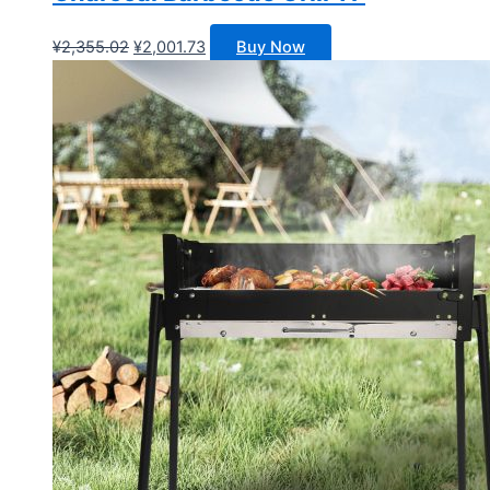
原
当
¥
2,355.02
¥
2,001.73
Buy Now
价
前
为：
价
¥2,355.02。
格
为：
¥2,001.73。