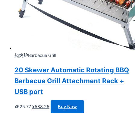
烧烤炉Barbecue Grill
20 Skewer Automatic Rotating BBQ
Barbecue Grill Attachment Rack +
USB port
原
当
¥
625.77
¥
588.25
Buy Now
价
前
为：
价
¥625.77。
格