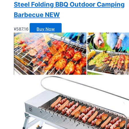
Steel Folding BBQ Outdoor Camping
Barbecue NEW
¥
587.16
Buy Now