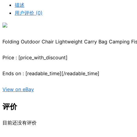
描述
用户评价 (0)
Folding Outdoor Chair Lightweight Carry Bag Camping Fi
Price : [price_with_discount]
Ends on : [readable_time][/readable_time]
View on eBay
评价
目前还没有评价