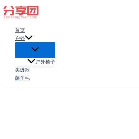
跳
至
内
首页
容
户外
户外椅子
买爆款
薅羊毛