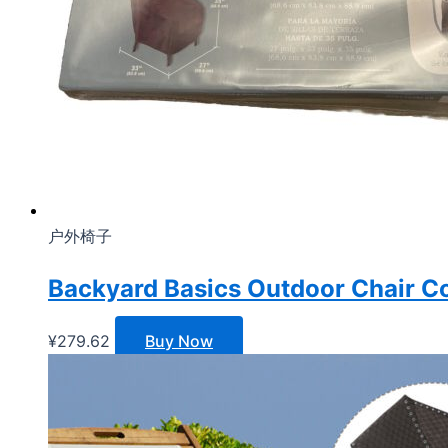
户外椅子
Backyard Basics Outdoor Chair C
¥
279.62
Buy Now