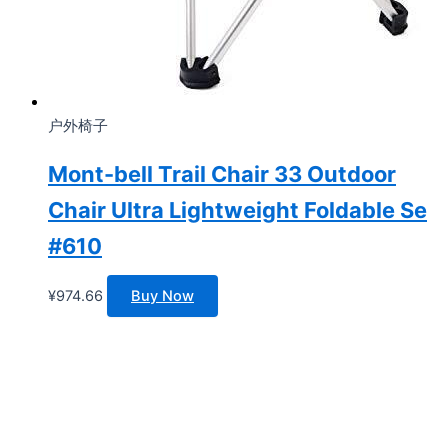
户外椅子
Mont-bell Trail Chair 33 Outdoor
Chair Ultra Lightweight Foldable Se
#610
¥
974.66
Buy Now