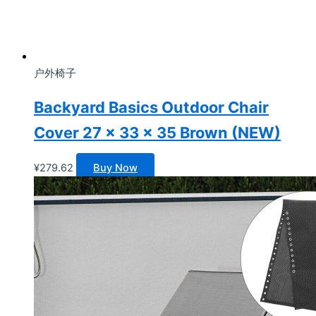
户外椅子
Backyard Basics Outdoor Chair
Cover 27 x 33 x 35 Brown (NEW)
¥
279.62
Buy Now