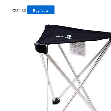
¥
222.33
Buy Now