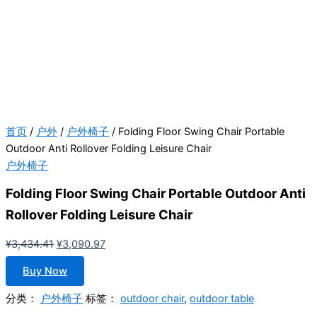
首页
/
户外
/
户外椅子
/ Folding Floor Swing Chair Portable
Outdoor Anti Rollover Folding Leisure Chair
户外椅子
Folding Floor Swing Chair Portable Outdoor Anti
Rollover Folding Leisure Chair
原
当
¥
3,434.41
¥
3,090.97
价
前
Buy Now
为：
价
¥3,434.41。
格
分类：
户外椅子
标签：
outdoor chair
,
outdoor table
为：