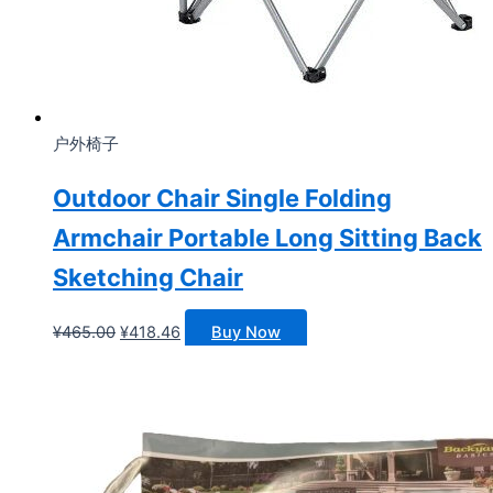
户外椅子
Outdoor Chair Single Folding
Armchair Portable Long Sitting Back
Sketching Chair
原
当
¥
465.00
¥
418.46
Buy Now
价
前
为：
价
¥465.00。
格
为：
¥418.46。