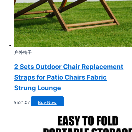
户外椅子
2 Sets Outdoor Chair Replacement
Straps for Patio Chairs Fabric
Strung Lounge
¥
521.07
Buy Now