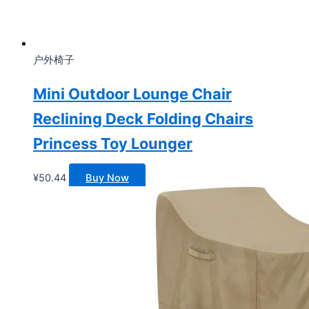
户外椅子
Mini Outdoor Lounge Chair
Reclining Deck Folding Chairs
Princess Toy Lounger
¥
50.44
Buy Now