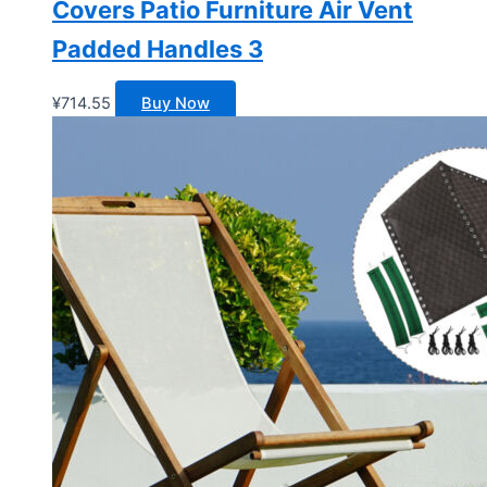
Covers Patio Furniture Air Vent
Padded Handles 3
¥
714.55
Buy Now