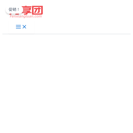
跳
促销！
至
内
容