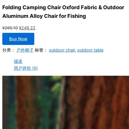
Folding Camping Chair Oxford Fabric & Outdoor
Aluminum Alloy Chair for Fishing
原
当
¥
265.10
¥
249.22
价
前
Buy Now
为：
价
¥265.10。
格
分类：
户外椅子
标签：
outdoor chair
,
outdoor table
为：
描述
¥249.22。
用户评价 (0)