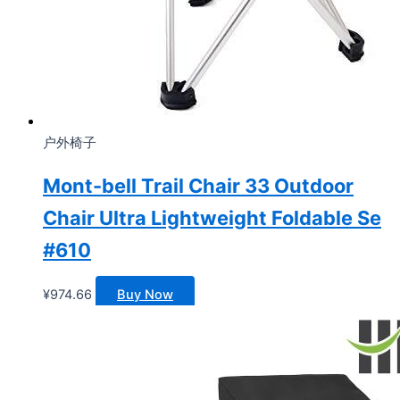
户外椅子
Mont-bell Trail Chair 33 Outdoor
Chair Ultra Lightweight Foldable Se
#610
¥
974.66
Buy Now