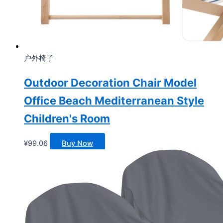
户外椅子
Outdoor Decoration Chair Model
Office Beach Mediterranean Style
Children's Room
¥
99.06
Buy Now