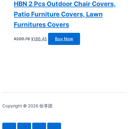
HBN 2 Pcs Outdoor Chair Covers,
Patio Furniture Covers, Lawn
Furnitures Covers
原
当
¥
209.76
¥
186.45
Buy Now
价
前
为：
价
¥209.76。
格
为：
¥186.45。
Copyright © 2026 纷享团