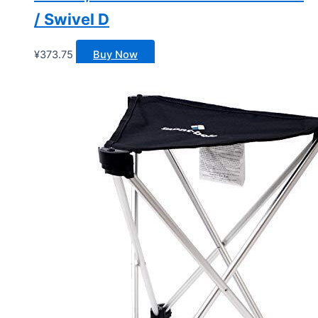
/ Swivel D
¥
373.75
Buy Now