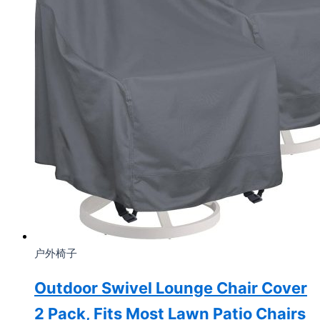
户外椅子
Outdoor Swivel Lounge Chair Cover
2 Pack, Fits Most Lawn Patio Chairs