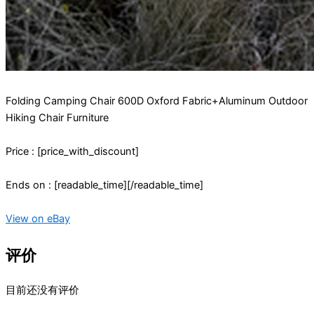
Folding Camping Chair 600D Oxford Fabric+Aluminum Outdoor
Hiking Chair Furniture
Price : [price_with_discount]
Ends on : [readable_time][/readable_time]
View on eBay
评价
目前还没有评价