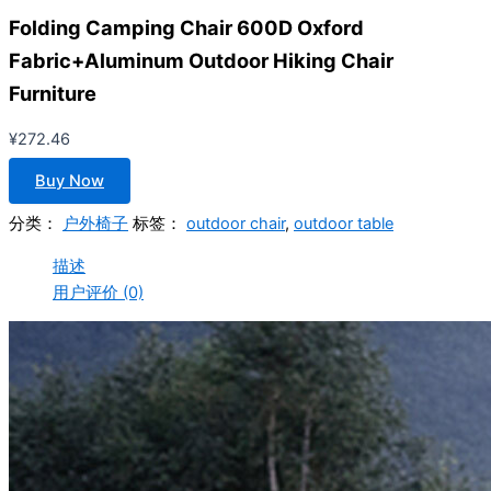
Folding Camping Chair 600D Oxford
Fabric+Aluminum Outdoor Hiking Chair
Furniture
¥
272.46
Buy Now
分类：
户外椅子
标签：
outdoor chair
,
outdoor table
描述
用户评价 (0)