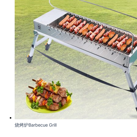
烧烤炉Barbecue Grill