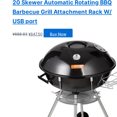
20 Skewer Automatic Rotating BBQ
Barbecue Grill Attachment Rack W/
USB port
原
当
¥
688.83
¥
647.50
Buy Now
价
前
为：
价
¥688.83。
格
为：
¥647.50。