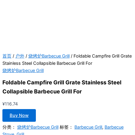
首页
/
户外
/
烧烤炉Barbecue Grill
/ Foldable Campfire Grill Grate
Stainless Steel Collapsible Barbecue Grill For
烧烤炉Barbecue Grill
Foldable Campfire Grill Grate Stainless Steel
Collapsible Barbecue Grill For
¥
116.74
Buy Now
分类：
烧烤炉Barbecue Grill
标签：
Barbecue Grill
,
Barbecue
Stove
,
Grill