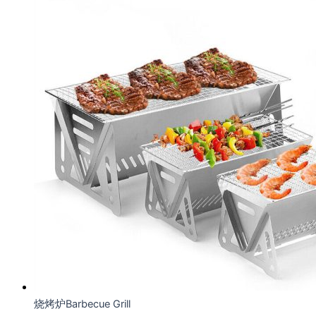
烧烤炉Barbecue Grill