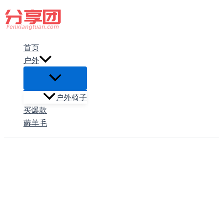
跳
至
内
首页
容
户外
户外椅子
买爆款
薅羊毛