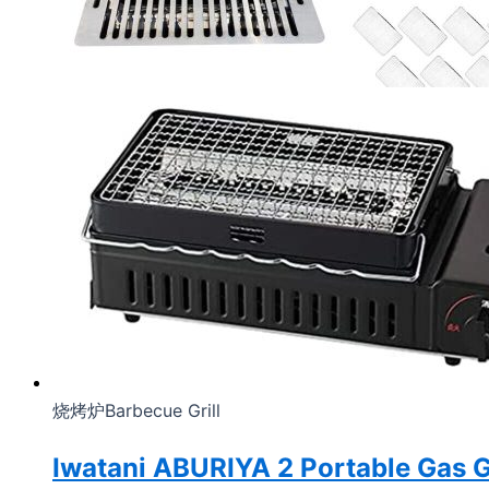
烧烤炉Barbecue Grill
Iwatani ABURIYA 2 Portable Gas 