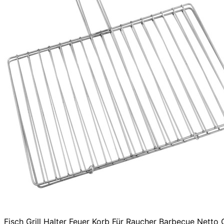
Fisch Grill Halter Feuer Korb Für Raucher Barbecue Netto 