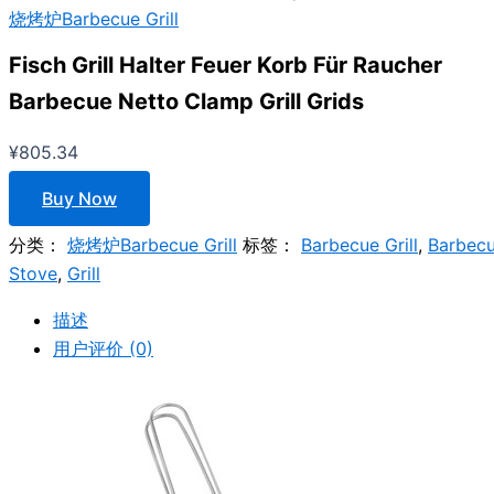
烧烤炉Barbecue Grill
Fisch Grill Halter Feuer Korb Für Raucher
Barbecue Netto Clamp Grill Grids
¥
805.34
Buy Now
分类：
烧烤炉Barbecue Grill
标签：
Barbecue Grill
,
Barbec
Stove
,
Grill
描述
用户评价 (0)