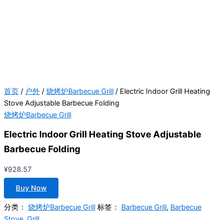
首页
/
户外
/
烧烤炉Barbecue Grill
/ Electric Indoor Grill Heating
Stove Adjustable Barbecue Folding
烧烤炉Barbecue Grill
Electric Indoor Grill Heating Stove Adjustable
Barbecue Folding
¥
928.57
Buy Now
分类：
烧烤炉Barbecue Grill
标签：
Barbecue Grill
,
Barbecue
Stove
,
Grill