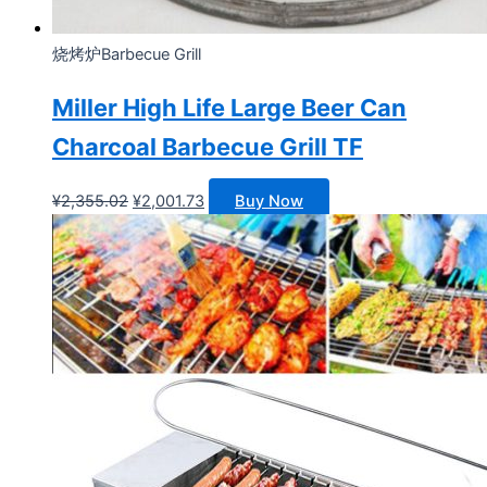
烧烤炉Barbecue Grill
Miller High Life Large Beer Can
Charcoal Barbecue Grill TF
原
当
¥
2,355.02
¥
2,001.73
Buy Now
价
前
为：
价
¥2,355.02。
格
为：
¥2,001.73。