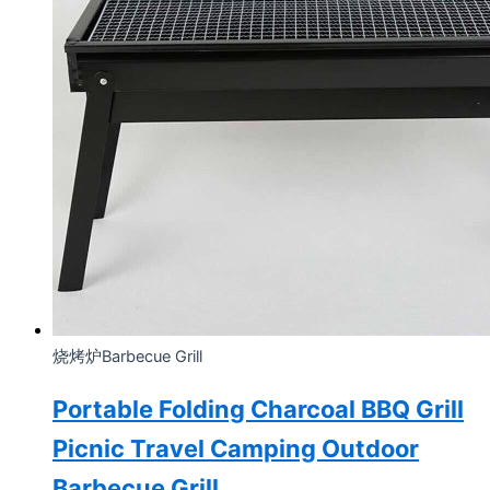
烧烤炉Barbecue Grill
Portable Folding Charcoal BBQ Grill
Picnic Travel Camping Outdoor
Barbecue Grill