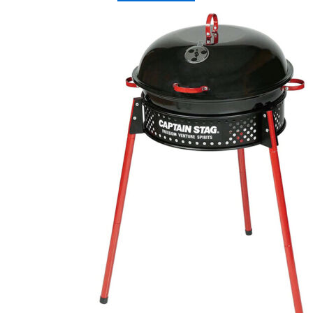
价
前
为：
价
¥625.77。
格
为：
¥588.25。