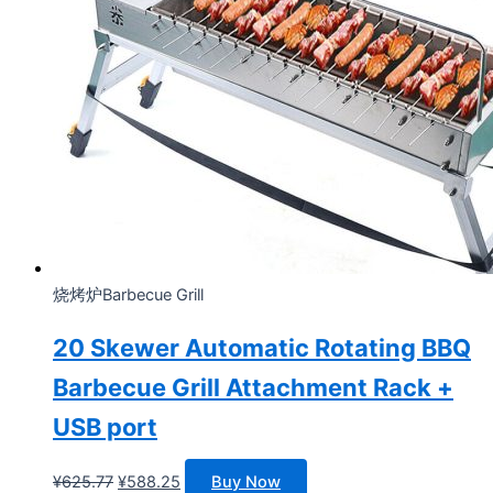
烧烤炉Barbecue Grill
20 Skewer Automatic Rotating BBQ
Barbecue Grill Attachment Rack +
USB port
原
当
¥
625.77
¥
588.25
Buy Now