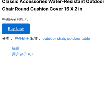
Classic Accessories Water-Resistant Outdoor
Chair Round Cushion Cover 15 X 2 in
原
当
¥
132.02
¥
89.75
价
前
Buy Now
为：
价
¥132.02。
格
分类：
户外椅子
标签：
outdoor chair
,
outdoor table
为：
描述
¥89.75。
用户评价 (0)