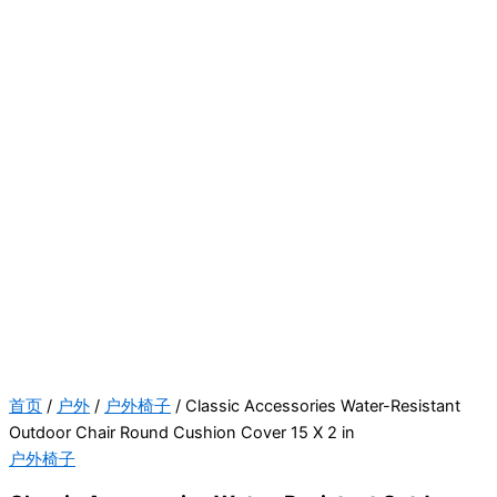
首页
/
户外
/
户外椅子
/ Classic Accessories Water-Resistant
Outdoor Chair Round Cushion Cover 15 X 2 in
户外椅子