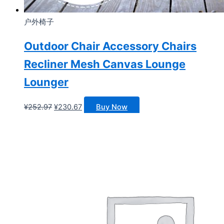
户外椅子
Outdoor Chair Accessory Chairs
Recliner Mesh Canvas Lounge
Lounger
原
当
¥
252.97
¥
230.67
Buy Now
价
前
为：
价
¥252.97。
格
为：
¥230.67。