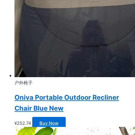
户外椅子
Oniva Portable Outdoor Recliner
Chair Blue New
¥
252.74
Buy Now