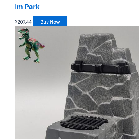
Im Park
¥
207.44
Buy Now