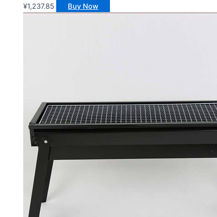
¥
1,237.85
Buy Now