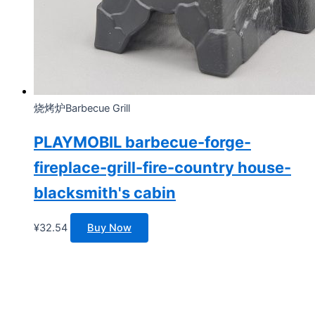
烧烤炉Barbecue Grill
PLAYMOBIL barbecue-forge-
fireplace-grill-fire-country house-
blacksmith's cabin
¥
32.54
Buy Now