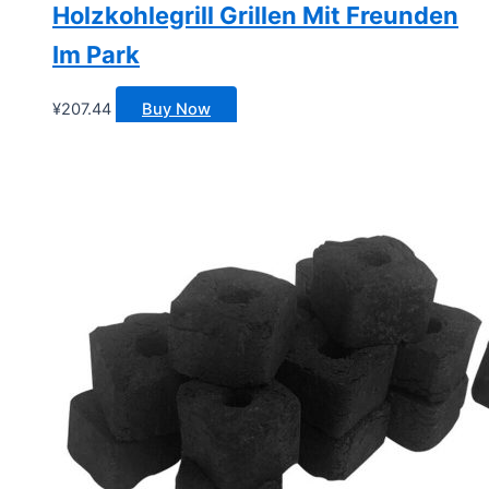
Holzkohlegrill Grillen Mit Freunden
Im Park
¥
207.44
Buy Now