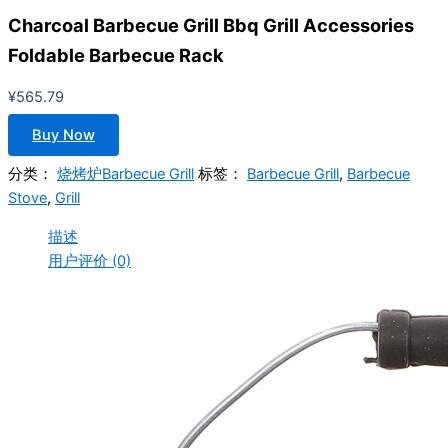
Charcoal Barbecue Grill Bbq Grill Accessories
Foldable Barbecue Rack
¥
565.79
Buy Now
分类：
烧烤炉Barbecue Grill
标签：
Barbecue Grill
,
Barbecue
Stove
,
Grill
描述
用户评价 (0)