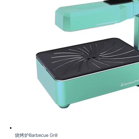
烧烤炉Barbecue Grill