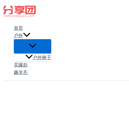
跳
至
内
首页
容
户外
户外椅子
买爆款
薅羊毛