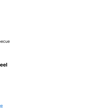
becue
eel
ue