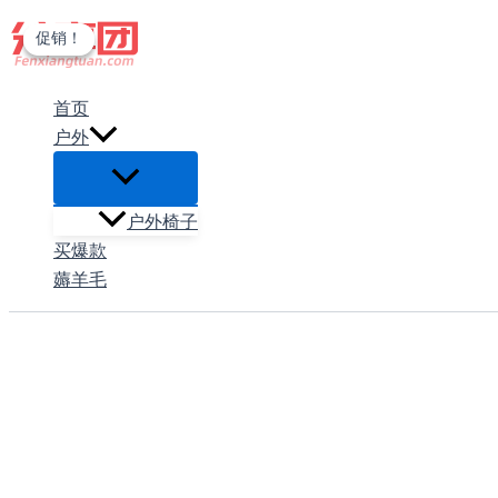
跳
促销！
促销！
至
内
首页
容
户外
户外椅子
买爆款
薅羊毛