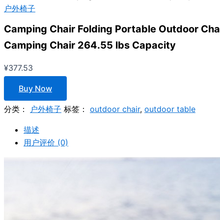
户外椅子
Camping Chair Folding Portable Outdoor Cha
Camping Chair 264.55 lbs Capacity
¥
377.53
Buy Now
分类：
户外椅子
标签：
outdoor chair
,
outdoor table
描述
用户评价 (0)