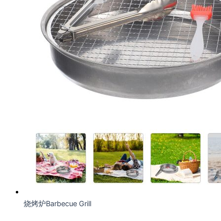
¥588.25。
烧烤炉Barbecue Grill