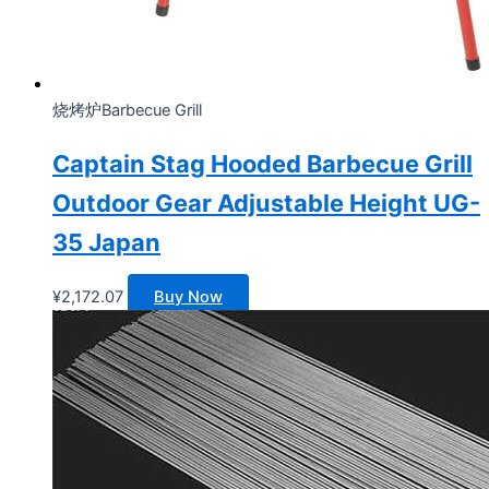
烧烤炉Barbecue Grill
Captain Stag Hooded Barbecue Grill
Outdoor Gear Adjustable Height UG-
35 Japan
¥
2,172.07
Buy Now