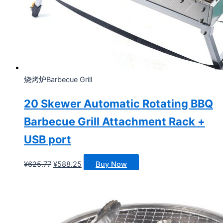
烧烤炉Barbecue Grill
20 Skewer Automatic Rotating BBQ
Barbecue Grill Attachment Rack +
USB port
原
当
¥
625.77
¥
588.25
Buy Now
价
前
为：
价
¥625.77。
格
为：