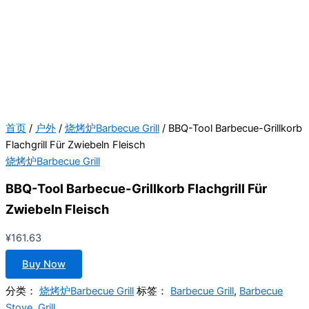
首页
/
户外
/
烧烤炉Barbecue Grill
/ BBQ-Tool Barbecue-Grillkorb
Flachgrill Für Zwiebeln Fleisch
烧烤炉Barbecue Grill
BBQ-Tool Barbecue-Grillkorb Flachgrill Für
Zwiebeln Fleisch
¥
161.63
Buy Now
分类：
烧烤炉Barbecue Grill
标签：
Barbecue Grill
,
Barbecue
Stove
,
Grill